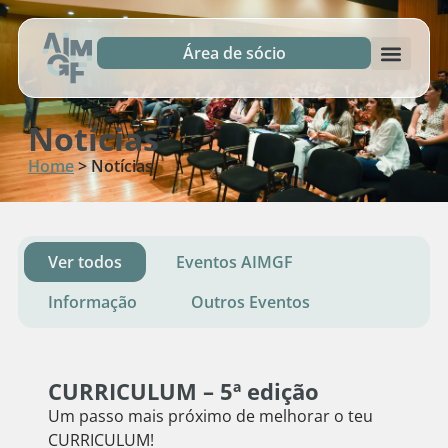
Área de sócio
Notícias
Home
>
Notícias
Ver todos
Eventos AIMGF
Informação
Outros Eventos
CURRICULUM – 5ª edição
Um passo mais próximo de melhorar o teu
CURRICULUM!