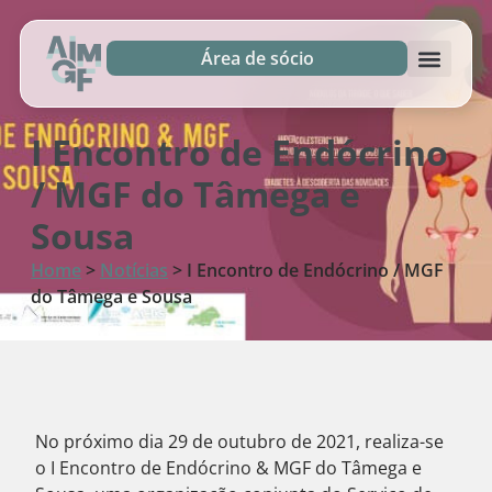
Área de sócio
I Encontro de Endócrino
/ MGF do Tâmega e
Sousa
Home
>
Notícias
>
I Encontro de Endócrino / MGF
do Tâmega e Sousa
No próximo dia 29 de outubro de 2021, realiza-se
o I Encontro de Endócrino & MGF do Tâmega e