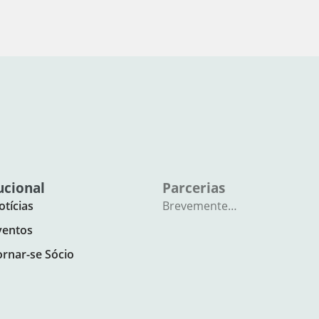
ucional
Parcerias
otícias
Brevemente…
ventos
ornar-se Sócio