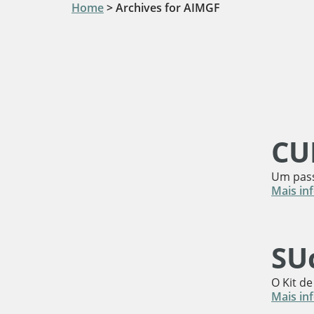
Home
>
Archives for AIMGF
CU
Um pass
Mais in
SUc
O Kit de
Mais in